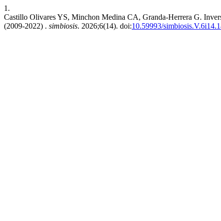
1.
Castillo Olivares YS, Minchon Medina CA, Granda-Herrera G. Inversió
(2009-2022) .
simbiosis
. 2026;6(14). doi:
10.59993/simbiosis.V.6i14.