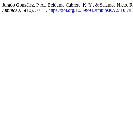
Jurado González, P. A., Belduma Cabrera, K. Y., & Salamea Nieto, R. M
Simbiosis
,
5
(10), 30-41.
https://doi.org/10.59993/simbiosis.V.5i10.78