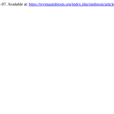
5–97. Available at:
https://revistasimbiosis.org/index.php/simbiosis/artic