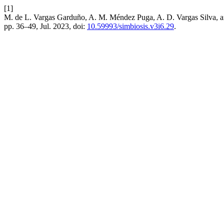
[1]
M. de L. Vargas Garduño, A. M. Méndez Puga, A. D. Vargas Silva, an
pp. 36–49, Jul. 2023, doi:
10.59993/simbiosis.v3i6.29
.