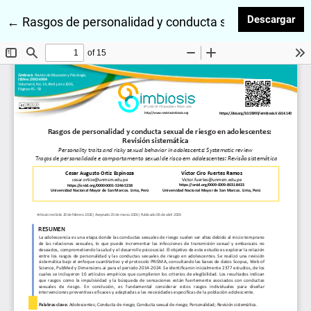
Des
Descargar
Volver a los detalles del artículo
←
Rasgos de personalidad y conducta sexual de riesgo