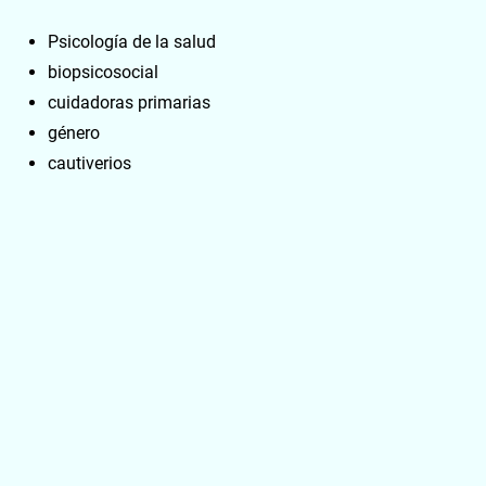
Psicología de la salud
biopsicosocial
cuidadoras primarias
género
cautiverios
Keywords
Health psychology
biopsychosocial
caregiver
gender
captivity