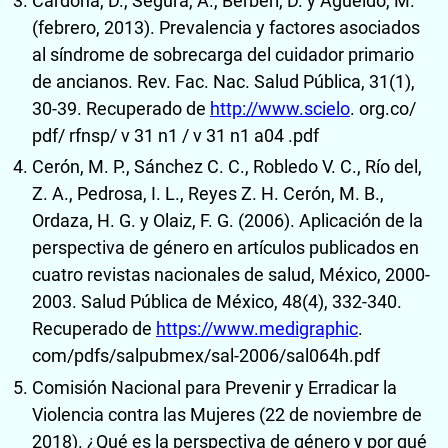
Cardona, D., Segura, A., Berberí, D. y Agueldo, M.
(febrero, 2013). Prevalencia y factores asociados
al síndrome de sobrecarga del cuidador primario
de ancianos. Rev. Fac. Nac. Salud Pública, 31(1),
30-39. Recuperado de
http://www.scielo
. org.co/
pdf/ rfnsp/ v 31 n1 / v 31 n1 a04 .pdf
Cerón, M. P., Sánchez C. C., Robledo V. C., Río del,
Z. A., Pedrosa, I. L., Reyes Z. H. Cerón, M. B.,
Ordaza, H. G. y Olaiz, F. G. (2006). Aplicación de la
perspectiva de género en artículos publicados en
cuatro revistas nacionales de salud, México, 2000-
2003. Salud Pública de México, 48(4), 332-340.
Recuperado de
https://www.medigraphic
.
com/pdfs/salpubmex/sal-2006/sal064h.pdf
Comisión Nacional para Prevenir y Erradicar la
Violencia contra las Mujeres (22 de noviembre de
2018). ¿Qué es la perspectiva de género y por qué