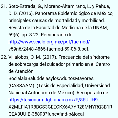
Soto-Estrada, G., Moreno-Altamirano, L. y Pahua,
D. D. (2016). Panorama Epidemiológico de México,
principales causas de mortalidad y morbilidad.
Revista de la Facultad de Medicina de la UNAM,
59(6), pp. 8-22. Recuperado de
http://www.scielo.org.mx/pdf/facmed/
v59n6/2448-4865-facmed-59-06-8.pdf.
Villalobos, O. M. (2017). Frecuencia del síndrome
de sobrecarga del cuidador primario en el Centro
de Atención
SocialalaSaluddelasylosAdultosMayores
(CASSAAM). (Tesis de Especialidad, Universidad
Nacional Autónoma de México). Recuperado de
https://tesiunam.dgb.unam.mx/F/8EUUH9
X2MLFIA1R8BGS3GEECKX6A7YR28MNYRQ3B1R
QEA3UUIB-35898?func=find-b&local_