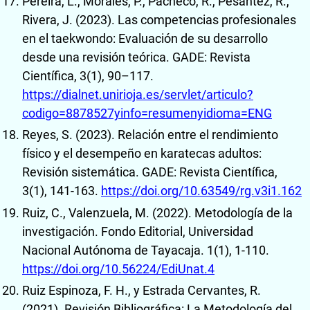
Pereira, L., Morales, P., Pacheco, R., Pesantez, R.,
Rivera, J. (2023). Las competencias profesionales
en el taekwondo: Evaluación de su desarrollo
desde una revisión teórica. GADE: Revista
Científica, 3(1), 90–117.
https://dialnet.unirioja.es/servlet/articulo?
codigo=8878527yinfo=resumenyidioma=ENG
Reyes, S. (2023). Relación entre el rendimiento
físico y el desempeño en karatecas adultos:
Revisión sistemática. GADE: Revista Científica,
3(1), 141-163.
https://doi.org/10.63549/rg.v3i1.162
Ruiz, C., Valenzuela, M. (2022). Metodología de la
investigación. Fondo Editorial, Universidad
Nacional Autónoma de Tayacaja. 1(1), 1-110.
https://doi.org/10.56224/EdiUnat.4
Ruiz Espinoza, F. H., y Estrada Cervantes, R.
(2021). Revisión Bibliográfica: La Metodología del