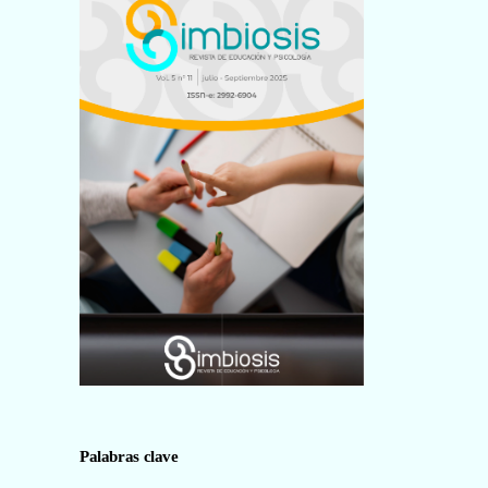
de
portada
Palabras clave