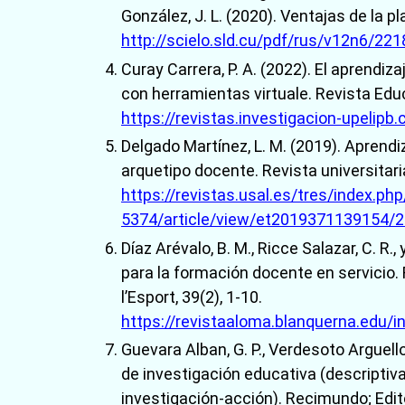
González, J. L. (2020). Ventajas de la p
http://scielo.sld.cu/pdf/rus/v12n6/22
Curay Carrera, P. A. (2022). El aprendi
con herramientas virtuale. Revista Educ
https://revistas.investigacion-upelip
Delgado Martínez, L. M. (2019). Aprendi
arquetipo docente. Revista universitar
https://revistas.usal.es/tres/index.ph
5374/article/view/et2019371139154/
Díaz Arévalo, B. M., Ricce Salazar, C. R
para la formación docente en servicio. 
l’Esport, 39(2), 1-10.
https://revistaaloma.blanquerna.edu/
Guevara Alban, G. P., Verdesoto Arguello
de investigación educativa (descriptiva
investigación-acción). Recimundo; Edit