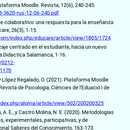
lataforma Moodle. Revista, 12(6), 240-245.
18-3620-rus-12-06-240.pdf
zaje colaborativo: una respuesta para la enseñanza
are, 26(3), 1-15.
b.com/index.php/educare/article/view/1805/1724
zaje centrado en el estudiante, hacia un nuevo
ia Didactica Salamanca, 1-16.
p/0212-
21170
., y López Regalado, O. (2021). Plataforma Moodle
Revista de Psicologia, Ciències de l’Eduació i de
index.php/aloma/article/view/502/200200325
, A. E., y Castro Molina, N. E. (2020). Metodologías
s, experimentales, participativas, y de
orial Saberes del Conocimiento, 163-173.