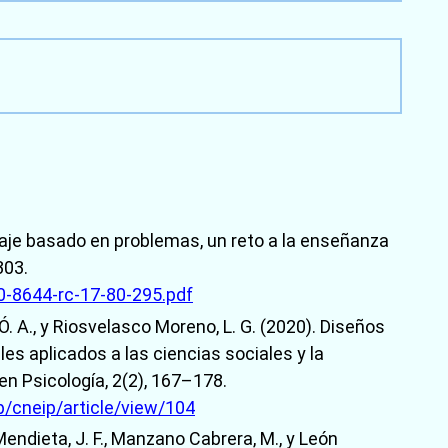
dizaje basado en problemas, un reto a la enseñanza
303.
90-8644-rc-17-80-295.pdf
 Ó. A., y Riosvelasco Moreno, L. G. (2020). Diseños
s aplicados a las ciencias sociales y la
n Psicología, 2(2), 167–178.
p/cneip/article/view/104
Mendieta, J. F., Manzano Cabrera, M., y León