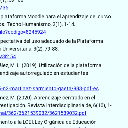
V.35
la plataforma Moodle para el aprendizaje del curso
ios. Tecno Humanismo, 2(1), 1-14.
iculo?codigo=8245924
expectativa del uso adecuado de la Plataforma
niversitaria, 3(2), 79-88.
v3i2.54
lez, M. L. (2019). Utilización de la plataforma
prendizaje autorregulado en estudiantes
55-n2-martinez-sarmiento-gaeta/883-pdf-es
mez, M. (2020). Aprendizaje centrado en el
estigación. Revista Interdisciplinaria de, 6(10), 1-
ournal/362/3621539032/3621539032.pdf
mento a la LOEI, Ley Orgánica de Educación