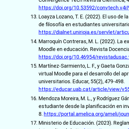
https://doi.org/10.53592/convtech.v4iI
Loayza Lozano, T. E. (2022). El uso de 
de filosofía en estudiantes universitar
https://dialnet.unirioja.es/servlet/art
Marroquín Contreras, M. L. (2022). La 
Moodle en educación. Revista Docencia U
https://doi.org/10.46954/revistadusac.
Martínez-Sarmiento, L. F., y Gaeta Gonzá
virtual Moodle para el desarrollo del a
universitarios. Educar, 55(2), 479-498.
https://educar.uab.cat/article/view/v
Mendoza Moreira, M. L., y Rodríguez Gá
estudiante desde la planificación en inv
8.
https://portal.amelica.org/ameli/j
Ministerio de Educación. (2023). Regla