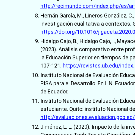
http://recimundo.com/index.php/es/ar
Hernán García, M., Lineros González, C.
investigación cualitativa a contextos. G
https://doi.org/10.1016/j.gaceta.2020.
Hidalgo Cajo, B., Hidalgo Cajo, I., Mayac
(2023). Análisis comparativo entre pr
la Educación Superior en tiempos de pa
107-121.
https://revistes.ub.edu/inde
Instituto Nacional de Evaluación Educa
PISA para el Desarrollo. En I. N. Ecuado
de Ecuador.
Instituto Nacional de Evaluación Educa
estudiante. Quito: instituto Nacional d
http://evaluaciones.evaluacion.gob.ec
Jiménez, L. L. (2020). Impacto de la inv
Convergence Tech Revista Científica, 4