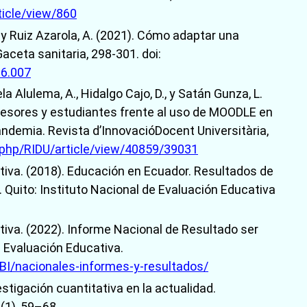
ticle/view/860
, y Ruiz Azarola, A. (2021). Cómo adaptar una
aceta sanitaria, 298-301. doi:
06.007
ela Alulema, A., Hidalgo Cajo, D., y Satán Gunza, L.
ofesores y estudiantes frente al uso de MOODLE en
ndemia. Revista d’InnovacióDocent Universitària,
x.php/RIDU/article/view/40859/39031
tiva. (2018). Educación en Ecuador. Resultados de
r. Quito: Instituto Nacional de Evaluación Educativa
tiva. (2022). Informe Nacional de Resultado ser
e Evaluación Educativa.
/BI/nacionales-informes-y-resultados/
estigación cuantitativa en la actualidad.
(1), 59–68.